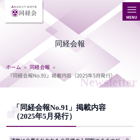
イベント案内
活動内容
MENU
イベント報告
役員紹介
同経会報
歴史
大阪支部
会則等
東海支部
ホーム
»
同経会報
»
寄稿
「同経会報No.91」掲載内容（2025年5月発行）
東京支部
Newsletter
同志社の歌
石川支部
「同経会報No.91」掲載内容
しめた会
（2025年5月発行）