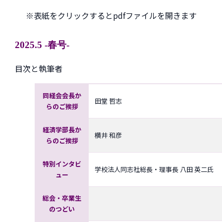
※表紙をクリックするとpdfファイルを開きます
2025.5 -春号-
目次と執筆者
同経会会長か
田堂 哲志
らのご挨拶
経済学部長か
横井 和彦
らのご挨拶
特別インタビ
学校法人同志社総長・理事長 八田 英二氏
ュー
総会・卒業生
のつどい